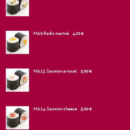
MA9 Radis mariné
4,20 €
MA13. Saumon avocat
5,00 €
MA14. Saumon cheese
5,00 €