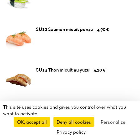
SU12 Saumon micuit ponzu
4,90 €
SU13 Thon micuit au yuzu
5,20 €
This site uses cookies and gives you control over what you
want to activate
OK, accept all
Deny all cookies
Personalize
BROCHETTE
Privacy policy
Takeaway
Delivery
Route
Call