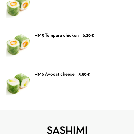
HM5 Tempura chicken
6,20 €
HM6 Avocat cheese
5,50 €
SASHIMI