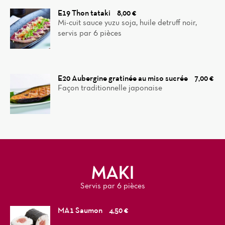
E19 Thon tataki
8,00 €
Mi-cuit sauce yuzu soja, huile detruff noir,
servis par 6 pièces
E20 Aubergine gratinée au miso sucrée
7,00 €
Façon traditionnelle japonaise
MAKI
Servis par 6 pièces
MA1 Saumon
4,50 €