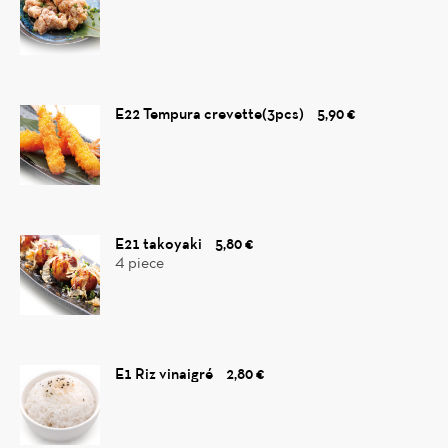
E22 Tempura crevette(3pcs)
5,90 €
E21 takoyaki
5,80 €
4 piece
E1 Riz vinaigré
2,80 €