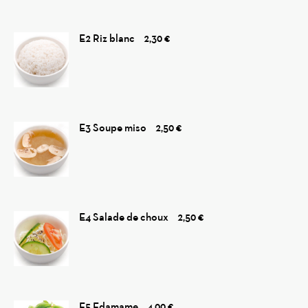
E2 Riz blanc
2,30 €
E3 Soupe miso
2,50 €
E4 Salade de choux
2,50 €
E5 Edamame
4,00 €