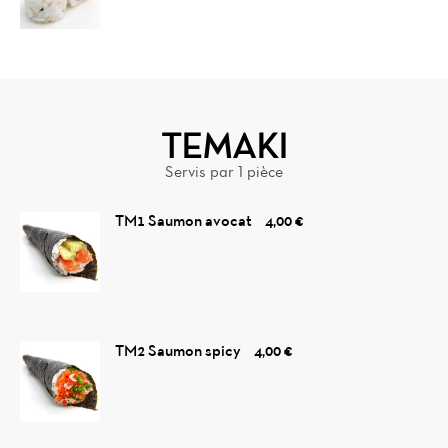
TEMAKI
Servis par 1 pièce
TM1 Saumon avocat
4,00 €
Home
TM2 Saumon spicy
4,00 €
News
Menu