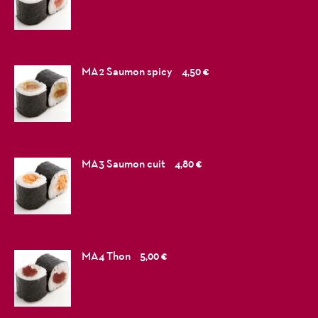
MA2 Saumon spicy
4,50 €
MA3 Saumon cuit
4,80 €
MA4 Thon
5,00 €