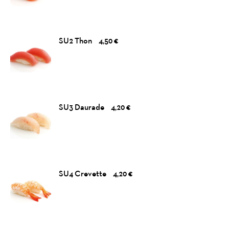
SU2 Thon
4,50 €
SU3 Daurade
4,20 €
SU4 Crevette
4,20 €