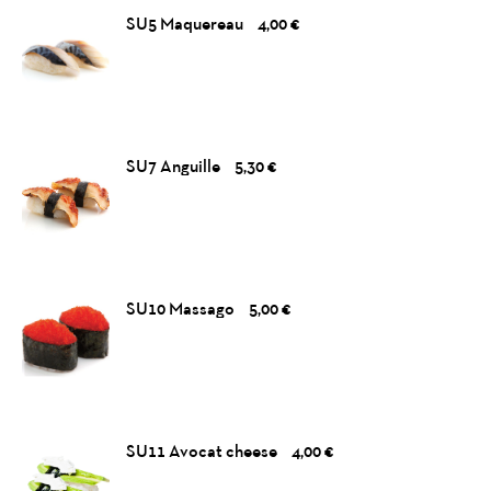
SU5 Maquereau
4,00 €
SU7 Anguille
5,30 €
SU10 Massago
5,00 €
SU11 Avocat cheese
4,00 €