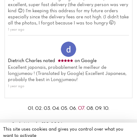
excellent, super fast delivery (the delivery person was very
kind 😊) I'm keeping this address for my future orders
especially since the delivery fees are not high. (I didn't take
all the photos, I forgot because I was too hungry 🤭)
1 year ago
Dietrich Charles
noted
on Google
Excellent japonais, probablement le meilleur de
longjumeau ! (Translated by Google) Excellent Japanese,
probably the best in Longjumeau!
1 year ago
07.
01.
02.
03.
04.
05.
06.
08.
09.
10.
Sushi Wasabi 91© 2026
10 bis Rue du Président
This site uses cookies and gives you control over what you
Legal mentions
·
Privacy
François Mitterrand
want to activate
policy
·
Cookie policy
·