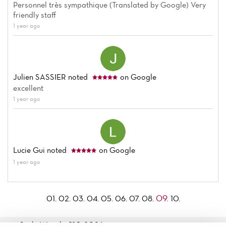
Personnel très sympathique (Translated by Google) Very
friendly staff
1 year ago
Julien SASSIER
noted
on Google
excellent
1 year ago
Lucie Gui
noted
on Google
1 year ago
09.
01.
02.
03.
04.
05.
06.
07.
08.
10.
Sushi Wasabi 91© 2026