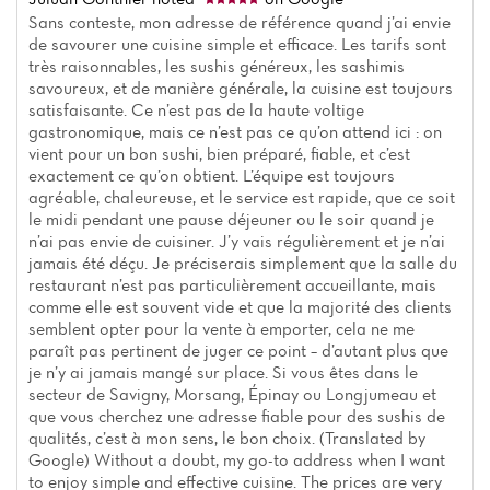
Menu
Sans conteste, mon adresse de référence quand j’ai envie
de savourer une cuisine simple et efficace. Les tarifs sont
Reviews
très raisonnables, les sushis généreux, les sashimis
savoureux, et de manière générale, la cuisine est toujours
satisfaisante. Ce n’est pas de la haute voltige
gastronomique, mais ce n’est pas ce qu’on attend ici : on
vient pour un bon sushi, bien préparé, fiable, et c’est
exactement ce qu’on obtient. L’équipe est toujours
agréable, chaleureuse, et le service est rapide, que ce soit
le midi pendant une pause déjeuner ou le soir quand je
n’ai pas envie de cuisiner. J’y vais régulièrement et je n’ai
jamais été déçu. Je préciserais simplement que la salle du
restaurant n’est pas particulièrement accueillante, mais
comme elle est souvent vide et que la majorité des clients
semblent opter pour la vente à emporter, cela ne me
paraît pas pertinent de juger ce point – d’autant plus que
je n’y ai jamais mangé sur place. Si vous êtes dans le
secteur de Savigny, Morsang, Épinay ou Longjumeau et
que vous cherchez une adresse fiable pour des sushis de
qualités, c’est à mon sens, le bon choix. (Translated by
Google) Without a doubt, my go-to address when I want
to enjoy simple and effective cuisine. The prices are very