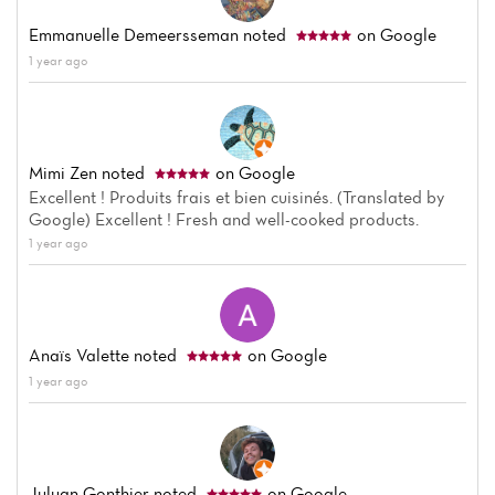
Emmanuelle Demeersseman
noted
on Google
1 year ago
Mimi Zen
noted
on Google
Excellent ! Produits frais et bien cuisinés. (Translated by
Google) Excellent ! Fresh and well-cooked products.
1 year ago
Anaïs Valette
noted
on Google
1 year ago
Home
News
Juluan Gonthier
noted
on Google